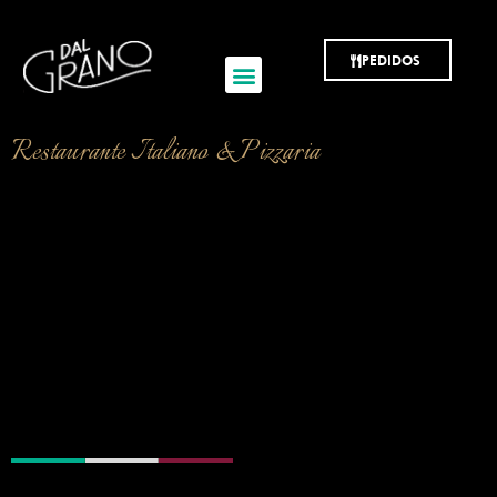
Restaurante e
Pizzaria
PEDIDOS
Restaurante Italiano & Pizzaria
O Sabor da Itália
no coração da
Pampulha